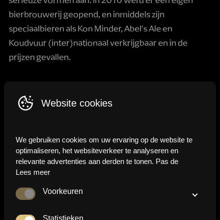
serieuze vormen aan. In 2016 werd er een eigen
bierbrouwerij geopend, en inmiddels zijn
speciaalbieren als Kon Minder, Abel’s Ale en
Koudvuur (inter)nationaal verkrijgbaar en in de
prijzen gevallen.
De speciaalbieren van Baxbier zijn Seriously
Playful
Website cookies
Een jong, enthousiast team van momenteel 21
mensen is elke dag bezig om innovatieve
We gebruiken cookies om uw ervaring op de website te
speciaalbieren
te ontwikkelen, vaak met veel hop of
optimaliseren, het websiteverkeer te analyseren en
een leuke twist. Daarnaast beschikt Baxbier over een
relevante advertenties aan derden te tonen. Pas de
instellingen naar wens aan, of klik op 'Opslaan' om
Lees meer
eigen Proeflokaal in Groningen waar je heerlijk kunt
akkoord te gaan.
eten, aan het water kunt zitten en waar veel
Voorkeuren
evenementen georganiseerd worden. Baxbier staat
Deze cookies zorgen ervoor dat deze website naar
behoren functioneert. Ook houden we met deze cookies
bekend om de liefde voor spelen en experimenteren,
Statistieken